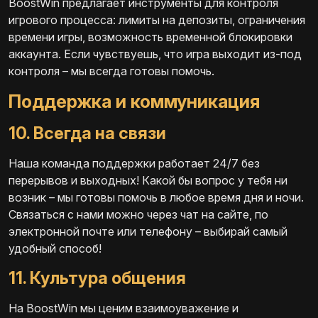
BoostWin предлагает инструменты для контроля
игрового процесса: лимиты на депозиты, ограничения
времени игры, возможность временной блокировки
аккаунта. Если чувствуешь, что игра выходит из-под
контроля – мы всегда готовы помочь.
Поддержка и коммуникация
10. Всегда на связи
Наша команда поддержки работает 24/7 без
перерывов и выходных! Какой бы вопрос у тебя ни
возник – мы готовы помочь в любое время дня и ночи.
Связаться с нами можно через чат на сайте, по
электронной почте или телефону – выбирай самый
удобный способ!
11. Культура общения
На BoostWin мы ценим взаимоуважение и