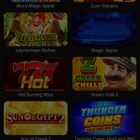
More Magic Apple
Coin Volcano
Leprechaun Riches
Magic Apple
Hot Burning Wins
Green Chilli 2
Sun of Egypt 2
Thunder Coins: Hold and Win