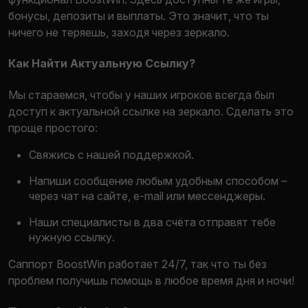
бонусы, депозиты и выплаты. Это значит, что ты
ничего не теряешь, заходя через зеркало.
Как Найти Актуальную Ссылку?
Мы стараемся, чтобы у наших игроков всегда был
доступ к актуальной ссылке на зеркало. Сделать это
проще простого:
Свяжись с нашей поддержкой.
Напиши сообщение любым удобным способом –
через чат на сайте, e-mail или мессенджеры.
Наши специалисты в два счёта отправят тебе
нужную ссылку.
Саппорт BoostWin работает 24/7, так что ты без
проблем получишь помощь в любое время дня и ночи!