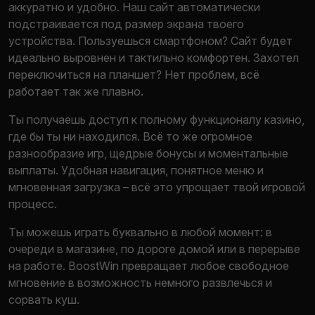
аккуратно и удобно. Наш сайт автоматически
подстраивается под размер экрана твоего
устройства. Пользуешься смартфоном? Сайт будет
идеально выровнен и тактильно комфортен. Захотел
переключиться на планшет? Нет проблем, всё
работает так же плавно.
Ты получаешь доступ к полному функционалу казино,
где бы ты ни находился. Всё то же огромное
разнообразие игр, щедрые бонусы и моментальные
выплаты. Удобная навигация, понятное меню и
мгновенная загрузка – всё это упрощает твой игровой
процесс.
Ты можешь играть буквально в любой момент: в
очереди в магазине, по дороге домой или в перерыве
на работе. BoostWin превращает любое свободное
мгновение в возможность немного развлечься и
сорвать куш.