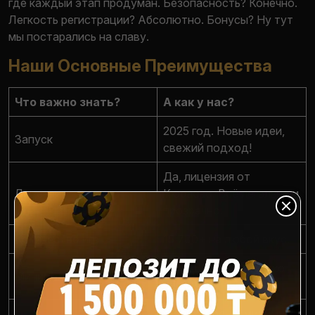
где каждый этап продуман. Безопасность? Конечно.
Легкость регистрации? Абсолютно. Бонусы? Ну тут
мы постарались на славу.
Наши Основные Преимущества
Что важно знать?
А как у нас?
2025 год. Новые идеи,
Запуск
свежий подход!
Да, лицензия от
Лицензия
Кюрасао. Всё легально и
прозрачно.
Количество игр
15 700+ на любой вкус.
От 2000 тенге. Только
Минимальный депозит
начни!
Молниеносно, минимум