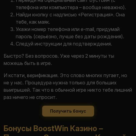
Перейди на официальный сайт БустВин (с
телефона или компьютера – вообще неважно).
Найди кнопку с надписью «Регистрация». Она
тебе, как маяк.
Укажи номер телефона или e-mail, придумай
пароль (серьёзно, лучше без даты рождения).
Следуй инструкции для подтверждения.
Быстро? Без вопросов. Уже через 2 минуты ты
можешь быть в игре.
И кстати, верификация. Это слово многих пугает, но
не у нас. Процедура нужна только для больших
выигрышей. Так что в обычной игре никто тебе лишний
раз ничего не спросит.
Получить бонус
Бонусы BoostWin Казино –