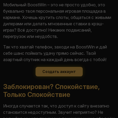
Мобильный BoostWin – это не просто удобно, это
буквально твоя персональная игровая площадка в
кармане. Хочешь крутить слоты, общаться с живыми
дилерами или делать мгновенные ставки в крэш-
играх? Всё доступно! Никаких подвисаний,
перегрузок или неудобств.
Так что хватай телефон, заходи на BoostWin и дай
себе шанс поймать удачу прямо сейчас. Твой
азартный спутник на каждый день всегда с тобой!
Создать аккаунт
Заблокирован? Спокойствие,
Только Спокойствие
Иногда случается так, что доступ к сайту внезапно
становится недоступным. Звучит неприятно? Не