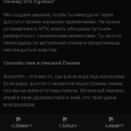
Почему Это Удобно?
Мы создали зеркала, чтобы ты никогда не терял
доступ к своему игровому приключению. Не нужно
устанавливать VPN, искать обходные пути или
разбираться с техническими моментами. Ты просто
переходишь по актуальной ссылке и продолжаешь
наслаждаться азартом.
Спокойствие и Никакой Паники
BoostWin – это место, где всё всегда под контролем.
Если вдруг доступ становится недоступным, помни,
что мы на связи и готовы помочь. Используй зеркало,
играй в своё удовольствие и знай, что твоя удача
всегда рядом.
Твоя игра всегда с тобой. Заблокирован? Ничего
страшного. BoostWin всегда найдёт способ подарить
Казино
Слоты
Aviator
тебе яркие эмоции!