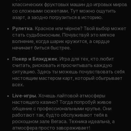
классических фруктовых машин до игровых миров
со сложными сюжетами. Тут можно ощутить
азарт, а заодно погрузиться в историю.
Рулетка
. Красное или чёрное? Твой выбор может
стать судьбоносным. Почувствуй это мягкое
волнение, когда шарик кружится, а сердце
начинает биться быстрее.
Покер и Блэкджек
. Игра для тех, кто любит
считать, рисковать и просчитывать каждую
ситуацию. Здесь ты можешь почувствовать себя
настоящим мастером карт, который обыгрывает
всех.
Live-игры
. Хочешь лайтовой атмосферы
настоящего казино? Тогда попробуй живое
общение с профессиональными крупье. Они
работают так, будто обслуживают тебя в
роскошном зале Вегаса. Техника идеальна, а
атмосфера просто завораживает!