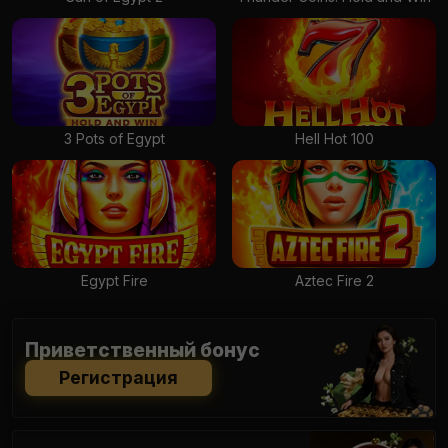
3 Pots of Egypt
Hell Hot 100
Egypt Fire
Aztec Fire 2
Приветственный бонус
Регистрация