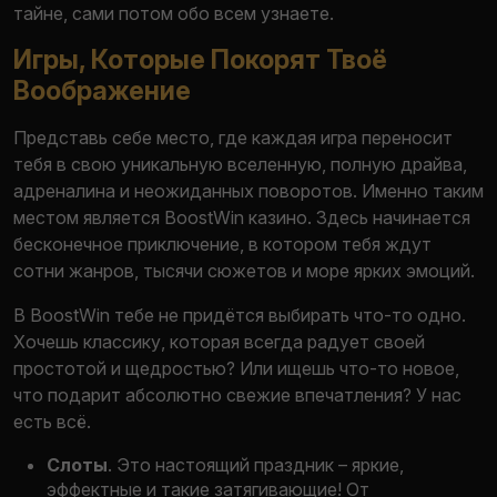
тайне, сами потом обо всем узнаете.
Игры, Которые Покорят Твоё
Воображение
Представь себе место, где каждая игра переносит
тебя в свою уникальную вселенную, полную драйва,
адреналина и неожиданных поворотов. Именно таким
местом является BoostWin казино. Здесь начинается
бесконечное приключение, в котором тебя ждут
сотни жанров, тысячи сюжетов и море ярких эмоций.
В BoostWin тебе не придётся выбирать что-то одно.
Хочешь классику, которая всегда радует своей
простотой и щедростью? Или ищешь что-то новое,
что подарит абсолютно свежие впечатления? У нас
есть всё.
Слоты
. Это настоящий праздник – яркие,
эффектные и такие затягивающие! От