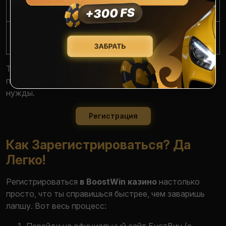
Скорость вывода
ожидания.
24/7. Мы реально тут,
Поддержка
чтобы помочь.
Тебе становится тепло на душе, когда знаешь, что
платформа полностью адаптирована под твои
нужды.
Регистрация
Как Зарегистрироваться? Да
Легко!
Регистрироваться
в BoostWin казино
настолько
просто, что ты справишься быстрее, чем заваришь
лапшу. Вот весь процесс: